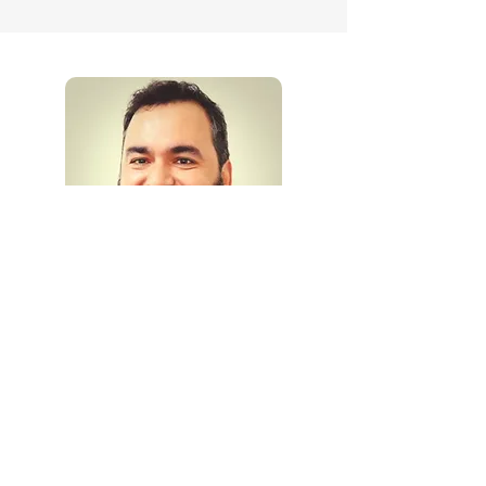
Expositor
Aldo Madruga
Profesional en Administración y
Gestión de Empresas, con 17 años de
experiencia en las Áreas de Gestión del
Fraude, Auditoría Interna de procesos,
operaciones y red de agencias. Amplia
experiencia liderando investigaciones