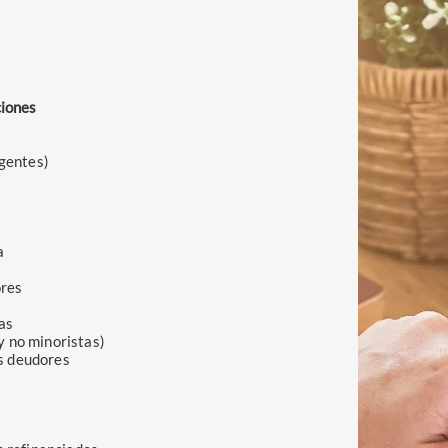
ciones
ngentes)
a
ores
s
as
y no minoristas)
os deudores