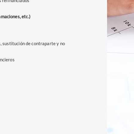
s refinanciados
maciones, etc.)
s, sustitución de contraparte y no
ancieros